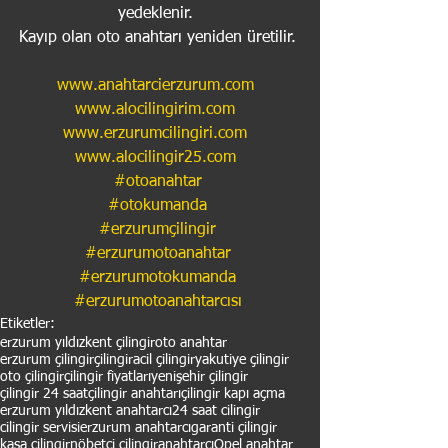
yedeklenir.  
Kayıp olan oto anahtarı yeniden üretilir. 
www.anahtarcierzurum.com
www.alocilingirim.com
www.erzurumcilingiri.com
www.alocilingir25.com
#otoanahtar
#otokumanda
#erzurumçilingir
#erzurumotoanahtar
#erzurumotokumanda
#erzurumotoanahtarcısı
Etiketler:
erzurum yıldızkent çilingir
oto anahtar
erzurum çilingir
çilingir
acil çilingir
yakutiye çilingir
oto çilingir
çilingir fiyatları
yenişehir çilingir
çilingir 24 saat
çilingir anahtarı
çilingir kapı açma
erzurum yıldızkent anahtarcı
24 saat cilingir
cilingir servisi
erzurum anahtarcı
garanti çilingir
kasa çilingir
nöbetçi çilingir
anahtarcı
Opel anahtar