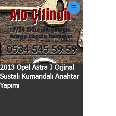
Alo Çilingir
7/24 Erzurum Çilingir
Arayın Kapıda Kalmayın
0534 545 59 59
2013 Opel Astra J Orjinal
Sustalı Kumandalı Anahtar
Yapımı