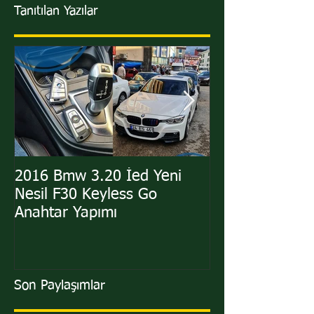
Tanıtılan Yazılar
2016 Bmw 3.20 İed Yeni
2011 Hyundai i
Nesil F30 Keyless Go
Sustalı Kumand
Anahtar Yapımı
Yapımı
Son Paylaşımlar