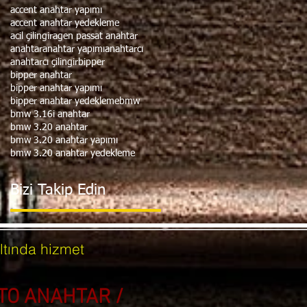
accent anahtar yapımı
accent anahtar yedekleme
acil çilingir
agen passat anahtar
anahtar
anahtar yapımı
anahtarcı
anahtarcı çilingir
bipper
bipper anahtar
bipper anahtar yapımı
bipper anahtar yedekleme
bmw
bmw 3.16i anahtar
bmw 3.20 anahtar
bmw 3.20 anahtar yapımı
bmw 3.20 anahtar yedekleme
Bizi Takip Edin
ltında hizmet
OTO ANAHTAR /