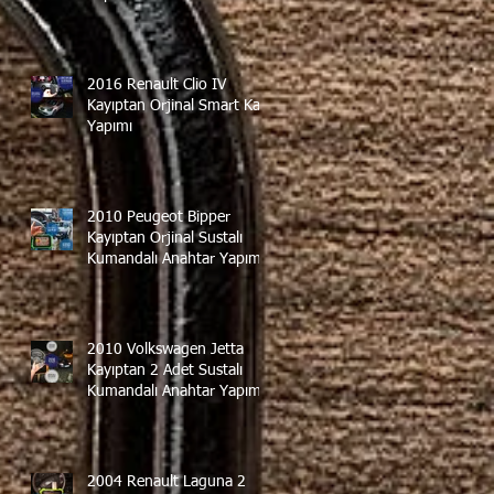
2016 Renault Clio IV
Kayıptan Orjinal Smart Kart
Yapımı
2010 Peugeot Bipper
Kayıptan Orjinal Sustalı
Kumandalı Anahtar Yapımı
2010 Volkswagen Jetta
Kayıptan 2 Adet Sustalı
Kumandalı Anahtar Yapımı
2004 Renault Laguna 2