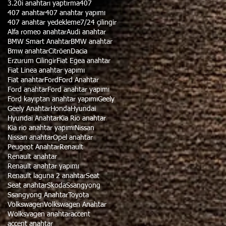
3.20i anahtarı yaptırma
407
407 anahtar
407 anahtar yapımı
407 anahtar yedekleme
7/24 çilingir
Alfa romeo anahtar
Audi anahtar
BMW Smart Anahtar
BMW anahtar
Bmw anahtar
Citröen
Dacia
Erzurum Cilingir
Fiat Egea anahtar
Fiat Linea anahtar yapımı
Fiat anahtar
Ford
Ford Anahtar
Ford anahtar
Ford anahtar yapımı
Ford kayıptan anahtar yapımı
Geely
Geely Anahtar
Honda
Hyundai
Hyundai Anahtar
Kia Rio anahtar
Kia rio anahtar yapımı
Nissan
Nissan anahtar
Opel anahtar
Peugeot Anahtar
Renault
Renault anahtar
Renault anahtar yapımı
Renault laguna 2 anahtar
Seat
Seat anahtar
Skoda
Ssangyong
Ssangyong Anahtar
Toyota
Volkswagen
Volkswagen Anahtar
Wolksvagen anahtar
accent
accent anahtar