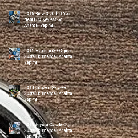
2016 Bmw 3.20 İed Yeni
Nesil F30 Keyless Go
Anahtar Yapımı
2011 Hyundai i30 Orjinal
Sustalı Kumandalı Anahtar
Yapımı
2013 Citroen C-elysee
Sustalı Kumandalı Anahtar
Yapımı
2015 Toyota Corolla Orjinal
Sustalı Kumandalı Anahtar
Yapımı