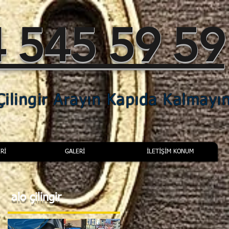
 545 59 59
ilingir Arayın Kapıda Kalmayı
Rİ
GALERİ
İLETİŞİM KONUM
alo çilingir