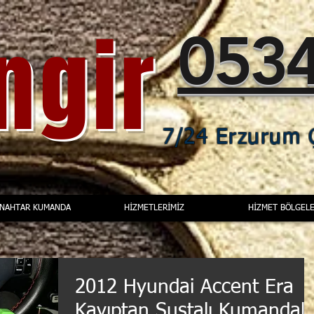
ingir
0534
7/24 Erzurum Ç
ANAHTAR KUMANDA
HİZMETLERİMİZ
HİZMET BÖLGELE
2012 Hyundai Accent Era
Kayıptan Sustalı Kumandalı