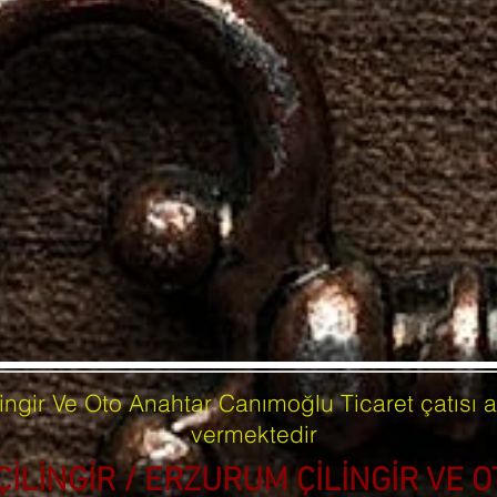
ingir Ve Oto Anahtar Canımoğlu Ticaret çatısı a
vermektedir
 ÇİLİNGİR / ERZURUM ÇİLİNGİR VE 