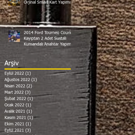
Orjinal Smart Kart Yapımı
2014 Ford Tourneo Courier
Kayıptan 2 Adet Sustalı
Kumandalı Anahtar Yapımı
Arşiv
Eylül 2022
(1)
1 yazı
Ağustos 2022
(1)
1 yazı
Nisan 2022
(2)
2 yazı
Mart 2022
(3)
3 yazı
Şubat 2022
(1)
1 yazı
Ocak 2022
(1)
1 yazı
Aralık 2021
(1)
1 yazı
Kasım 2021
(1)
1 yazı
Ekim 2021
(1)
1 yazı
Eylül 2021
(3)
3 yazı