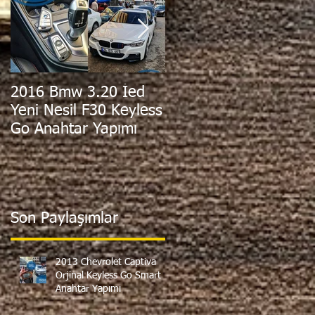
2016 Bmw 3.20 İed
2011 Hyundai i30
Yeni Nesil F30 Keyless
Orjinal Sustalı
Go Anahtar Yapımı
Kumandalı Anahtar
Yapımı
Son Paylaşımlar
2013 Chevrolet Captiva
Orjinal Keyless Go Smart
Anahtar Yapımı