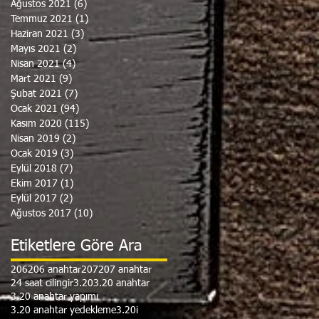
Ağustos 2021
(6)
6 yazı
Temmuz 2021
(1)
1 yazı
Haziran 2021
(3)
3 yazı
Mayıs 2021
(2)
2 yazı
Nisan 2021
(4)
4 yazı
Mart 2021
(9)
9 yazı
Şubat 2021
(7)
7 yazı
Ocak 2021
(94)
94 yazı
Kasım 2020
(115)
115 yazı
Nisan 2019
(2)
2 yazı
Ocak 2019
(3)
3 yazı
Eylül 2018
(7)
7 yazı
Ekim 2017
(1)
1 yazı
Eylül 2017
(2)
2 yazı
Ağustos 2017
(10)
10 yazı
Etiketlere Göre Ara
206
206 anahtar
207
207 anahtar
24 saat cilingir
3.20
3.20 anahtar
3.20 anahtar yapımı
3.20 anahtar yedekleme
3.20i