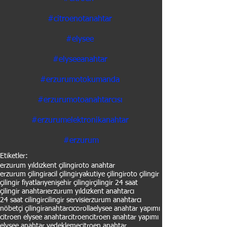
#citroenotanahtar
#elysee
#elyseeanahtar
#erzurumotokumanda
#erzurumotoanahtarcısı
#erzurumelektronikanahtar
#erzurum
Etiketler:
erzurum yıldızkent çilingir
oto anahtar
erzurum çilingir
acil çilingir
yakutiye çilingir
oto çilingir
çilingir fiyatları
yenişehir çilingir
çilingir 24 saat
çilingir anahtarı
erzurum yıldızkent anahtarcı
24 saat cilingir
cilingir servisi
erzurum anahtarcı
nöbetçi çilingir
anahtarcı
corolla
elysee anahtar yapımı
citroen elysee anahtar
citroen
citroen anahtar yapımı
elysee anahtar yedekleme
citroen anahtar