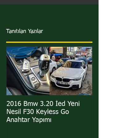
Tanıtılan Yazılar
2016 Bmw 3.20 İed Yeni
2011 Hyundai i
Nesil F30 Keyless Go
Sustalı Kumand
Anahtar Yapımı
Yapımı