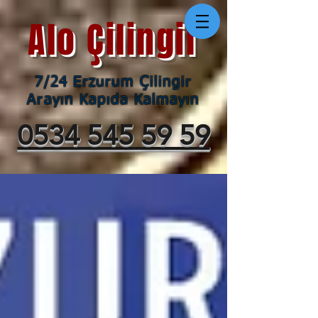
Alo Çilingir
7/24 Erzurum Çilingir
Arayın Kapıda Kalmayın
0534 545 59 59