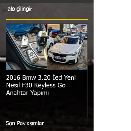
alo çilingir
2016 Bmw 3.20 İed Yeni
2011 Hyundai i
Nesil F30 Keyless Go
Sustalı Kumand
Anahtar Yapımı
Yapımı