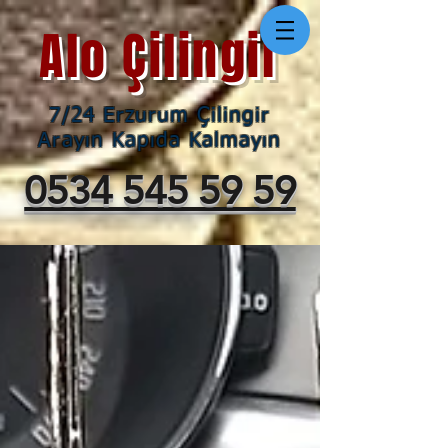
Alo Çilingir
7/24 Erzurum Çilingir
Arayın Kapıda Kalmayın
0534 545 59 59