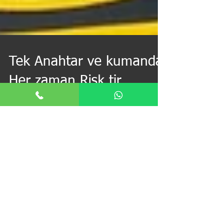
Tek Anahtar ve kumanda
Her zaman Risk tir.
Getirin kumandanızı
kopyalıyalım