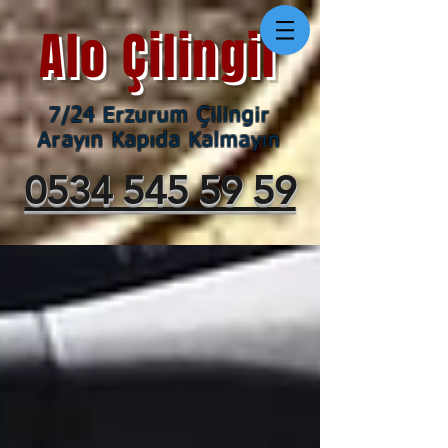
Alo Çilingir
7/24 Erzurum Çilingir
Arayın Kapıda Kalmayın
0534 545 59 59