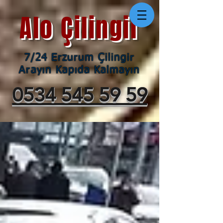
Alo Çilingir
7/24 Erzurum Çilingir
Arayın Kapıda Kalmayın
0534 545 59 59