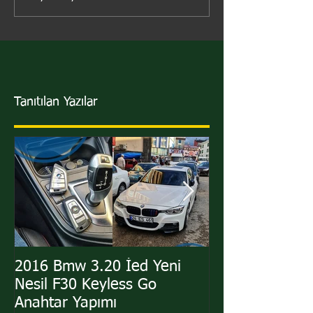
Tanıtılan Yazılar
2016 Bmw 3.20 İed Yeni
2011 Hyundai i
Nesil F30 Keyless Go
Sustalı Kumand
Anahtar Yapımı
Yapımı