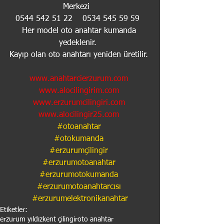
Merkezi   
 0544 542 51 22    0534 545 59 59   
Her model oto anahtar kumanda 
yedeklenir.  
Kayıp olan oto anahtarı yeniden üretilir. 
www.anahtarcierzurum.com
www.alocilingirim.com
www.erzurumcilingiri.com
www.alocilingir25.com
#otoanahtar
#otokumanda
#erzurumçilingir
#erzurumotoanahtar
#erzurumotokumanda
#erzurumotoanahtarcısı
#erzurumelektronikanahtar
Etiketler:
erzurum yıldızkent çilingir
oto anahtar