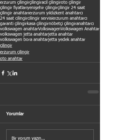
erzurum çilingir
çilingir
acil çilingir
oto çilingir
çilingir fiyatları
yenişehir çilingir
çilingir 24 saat
çilingir anahtarı
erzurum yıldızkent anahtarcı
24 saat cilingir
cilingir servisi
erzurum anahtarcı
garanti çilingir
kasa çilingir
nöbetçi çilingir
anahtarcı
volkswagen anahtar
Volkswagen
Volkswagen Anahtar
volkswagen jetta anahtar
jetta anahtar
volkswagen bora anahtar
jetta yedek anahtar
çilingir
erzurum çilingir
oto anahtar
Yorumlar
Bir yorum yazın...