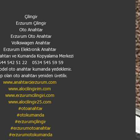
Çilingir
Erzurum Çilingir
Oto Anahtar
Erzurum Oto Anahtar
Volkswagen Anahtar
Erzurum Elektronik Anahtar  
nahtarı ve Kumanda Kopyalama Merkezi   
544 542 51 22    0534 545 59 59   
del oto anahtar kumanda yedeklenir.  
p olan oto anahtarı yeniden üretilir.  
www.anahtarcierzurum.com
www.alocilingirim.com
www.erzurumcilingiri.com
www.alocilingir25.com
#otoanahtar
#otokumanda
#erzurumçilingir
#erzurumotoanahtar
#erzurumotokumanda