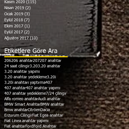
Kasım 2020
(115)
115 yazı
Nisan 2019
(2)
2 yazı
Ocak 2019
(3)
3 yazı
Eylül 2018
(7)
7 yazı
Ekim 2017
(1)
1 yazı
Eylül 2017
(2)
2 yazı
Ağustos 2017
(10)
10 yazı
Etiketlere Göre Ara
206
206 anahtar
207
207 anahtar
24 saat cilingir
3.20
3.20 anahtar
3.20 anahtar yapımı
3.20 anahtar yedekleme
3.20i
3.20i anahtarı yaptırma
407
407 anahtar
407 anahtar yapımı
407 anahtar yedekleme
7/24 çilingir
Alfa romeo anahtar
Audi anahtar
BMW Smart Anahtar
BMW anahtar
Bmw anahtar
Citröen
Dacia
Erzurum Cilingir
Fiat Egea anahtar
Fiat Linea anahtar yapımı
Fiat anahtar
Ford
Ford Anahtar