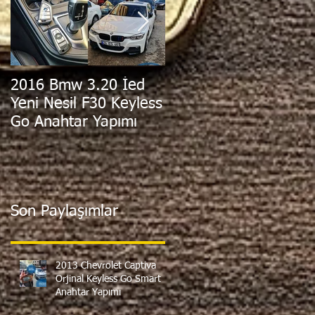
2016 Bmw 3.20 İed
2011 Hyundai i30
Yeni Nesil F30 Keyless
Orjinal Sustalı
Go Anahtar Yapımı
Kumandalı Anahtar
Yapımı
Son Paylaşımlar
2013 Chevrolet Captiva
Orjinal Keyless Go Smart
Anahtar Yapımı