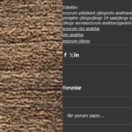
Etiketler:
erzurum yıldızkent çilingir
oto anahtar
e
yenişehir çilingir
çilingir 24 saat
çilingir 
cilingir servisi
erzurum anahtarcı
garanti 
erzurum oto anahtar
oto anahtar
erzurum çilingir
Yorumlar
Bir yorum yazın...