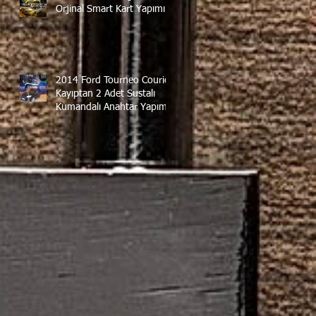
Orjinal Smart Kart Yapımı
2014 Ford Tourneo Courier
Kayıptan 2 Adet Sustalı
Kumandalı Anahtar Yapımı