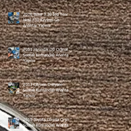
2016 Bmw 3.20 İed Yeni
Nesil F30 Keyless Go
Anahtar Yapımı
2011 Hyundai i30 Orjinal
Sustalı Kumandalı Anahtar
Yapımı
2013 Citroen C-elysee
Sustalı Kumandalı Anahtar
Yapımı
2015 Toyota Corolla Orjinal
Sustalı Kumandalı Anahtar
Yapımı