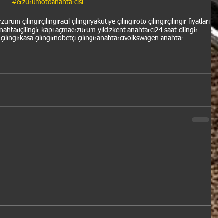
#erzurumotoanahtarcısı
rzurum çilingir
çilingir
acil çilingir
yakutiye çilingir
oto çilingir
çilingir fiyatları
anahtarı
çilingir kapı açma
erzurum yıldızkent anahtarcı
24 saat cilingir
çilingir
kasa çilingir
nöbetçi çilingir
anahtarcı
volkswagen anahtar