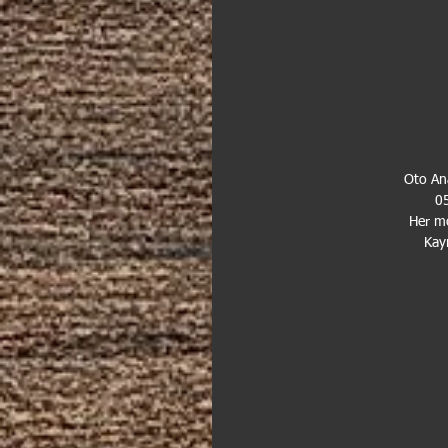
 Oto A
 0
Her mo
Kayı