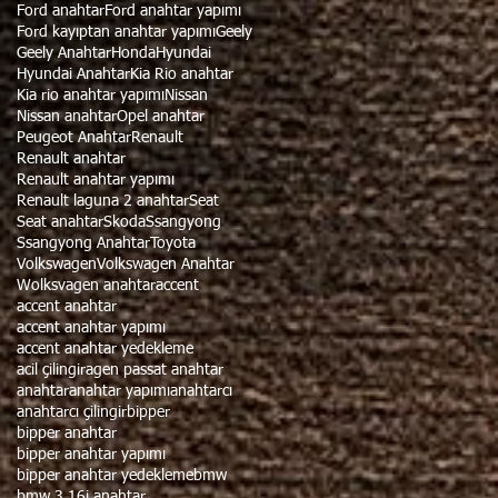
Ford anahtar
Ford anahtar yapımı
Ford kayıptan anahtar yapımı
Geely
Geely Anahtar
Honda
Hyundai
Hyundai Anahtar
Kia Rio anahtar
Kia rio anahtar yapımı
Nissan
Nissan anahtar
Opel anahtar
Peugeot Anahtar
Renault
Renault anahtar
Renault anahtar yapımı
Renault laguna 2 anahtar
Seat
Seat anahtar
Skoda
Ssangyong
Ssangyong Anahtar
Toyota
Volkswagen
Volkswagen Anahtar
Wolksvagen anahtar
accent
accent anahtar
accent anahtar yapımı
accent anahtar yedekleme
acil çilingir
agen passat anahtar
anahtar
anahtar yapımı
anahtarcı
anahtarcı çilingir
bipper
bipper anahtar
bipper anahtar yapımı
bipper anahtar yedekleme
bmw
bmw 3.16i anahtar