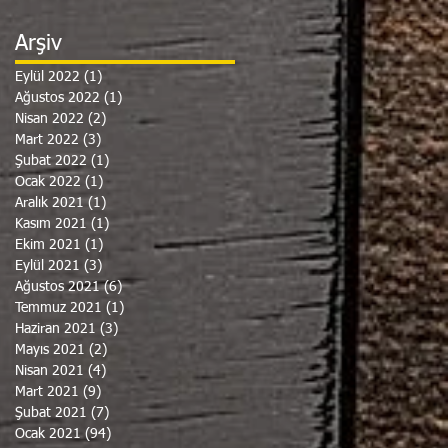
Arşiv
Eylül 2022
(1)
1 yazı
Ağustos 2022
(1)
1 yazı
Nisan 2022
(2)
2 yazı
Mart 2022
(3)
3 yazı
Şubat 2022
(1)
1 yazı
Ocak 2022
(1)
1 yazı
Aralık 2021
(1)
1 yazı
Kasım 2021
(1)
1 yazı
Ekim 2021
(1)
1 yazı
Eylül 2021
(3)
3 yazı
Ağustos 2021
(6)
6 yazı
Temmuz 2021
(1)
1 yazı
Haziran 2021
(3)
3 yazı
Mayıs 2021
(2)
2 yazı
Nisan 2021
(4)
4 yazı
Mart 2021
(9)
9 yazı
Şubat 2021
(7)
7 yazı
Ocak 2021
(94)
94 yazı