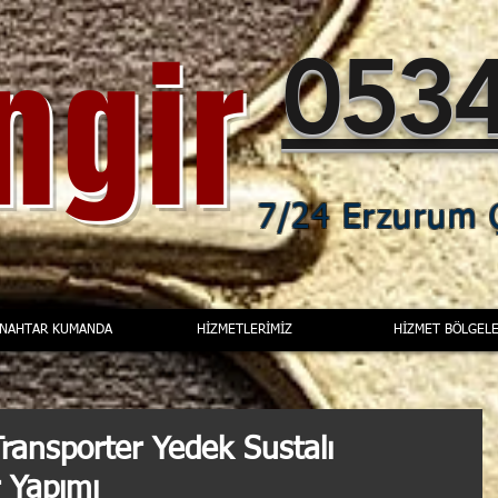
ingir
0534
7/24 Erzurum Ç
ANAHTAR KUMANDA
HİZMETLERİMİZ
HİZMET BÖLGELE
ansporter Yedek Sustalı
 Yapımı