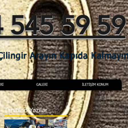
 545 59 59
ilingir Arayın Kapıda Kalmayı
Rİ
GALERİ
İLETİŞİM KONUM
Tanıtılan Yazılar