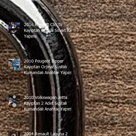
2016 Renault Clio IV
Kayıptan Orjinal Smart Kart
Yapımı
2010 Peugeot Bipper
Kayıptan Orjinal Sustalı
Kumandalı Anahtar Yapımı
2010 Volkswagen Jetta
Kayıptan 2 Adet Sustalı
Kumandalı Anahtar Yapımı
2004 Renault Laguna 2