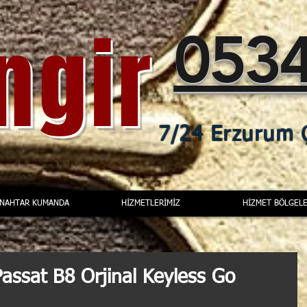
ingir
0534
7/24 Erzurum Ç
ANAHTAR KUMANDA
HİZMETLERİMİZ
HİZMET BÖLGELE
assat B8 Orjinal Keyless Go