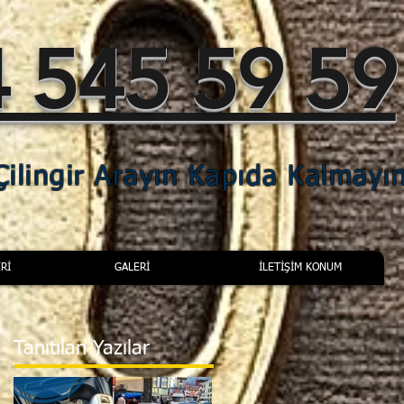
 545 59 59
ilingir Arayın Kapıda Kalmayı
Rİ
GALERİ
İLETİŞİM KONUM
Tanıtılan Yazılar