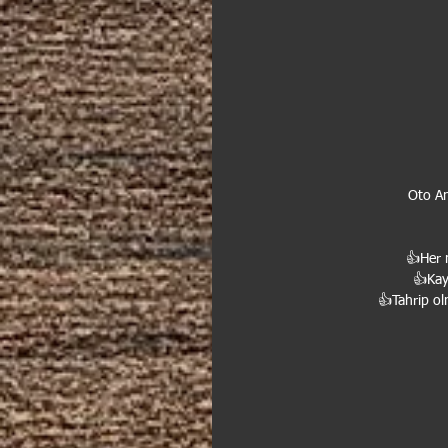
Oto A
👍Her 
👍Kayı
👍Tahrip olm