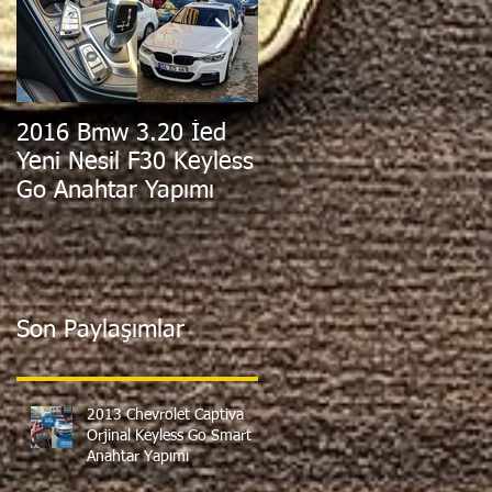
2016 Bmw 3.20 İed
2011 Hyundai i30
Yeni Nesil F30 Keyless
Orjinal Sustalı
Go Anahtar Yapımı
Kumandalı Anahtar
Yapımı
Son Paylaşımlar
2013 Chevrolet Captiva
Orjinal Keyless Go Smart
Anahtar Yapımı