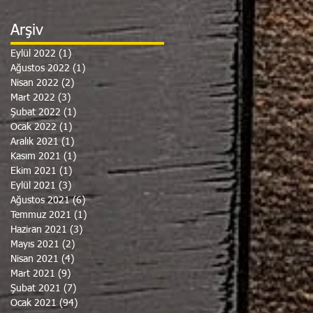
Arşiv
Eylül 2022
(1)
1 yazı
Ağustos 2022
(1)
1 yazı
Nisan 2022
(2)
2 yazı
Mart 2022
(3)
3 yazı
Şubat 2022
(1)
1 yazı
Ocak 2022
(1)
1 yazı
Aralık 2021
(1)
1 yazı
Kasım 2021
(1)
1 yazı
Ekim 2021
(1)
1 yazı
Eylül 2021
(3)
3 yazı
Ağustos 2021
(6)
6 yazı
Temmuz 2021
(1)
1 yazı
Haziran 2021
(3)
3 yazı
Mayıs 2021
(2)
2 yazı
Nisan 2021
(4)
4 yazı
Mart 2021
(9)
9 yazı
Şubat 2021
(7)
7 yazı
Ocak 2021
(94)
94 yazı