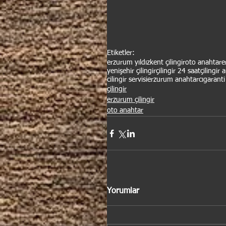
Etiketler:
erzurum yıldızkent çilingir
oto anahtar
e
yenişehir çilingir
çilingir 24 saat
çilingir 
cilingir servisi
erzurum anahtarcı
garanti 
çilingir
erzurum çilingir
oto anahtar
Yorumlar