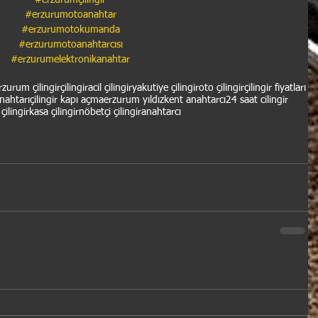
#erzurumçilingir
#erzurumotoanahtar
#erzurumotokumanda
#erzurumotoanahtarcısı
#erzurumelektronikanahtar
rzurum çilingir
çilingir
acil çilingir
yakutiye çilingir
oto çilingir
çilingir fiyatları
anahtarı
çilingir kapı açma
erzurum yıldızkent anahtarcı
24 saat cilingir
çilingir
kasa çilingir
nöbetçi çilingir
anahtarcı