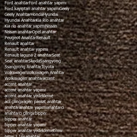
Ford anahtar
Ford anahtar yapımı
Ford kayıptan anahtar yapımı
Geely
Geely Anahtar
Honda
Hyundai
Hyundai Anahtar
Kia Rio anahtar
Kia rio anahtar yapımı
Nissan
Nissan anahtar
Opel anahtar
Peugeot Anahtar
Renault
Renault anahtar
Renault anahtar yapımı
Renault laguna 2 anahtar
Seat
Seat anahtar
Skoda
Ssangyong
Ssangyong Anahtar
Toyota
Volkswagen
Volkswagen Anahtar
Wolksvagen anahtar
accent
accent anahtar
accent anahtar yapımı
accent anahtar yedekleme
acil çilingir
agen passat anahtar
anahtar
anahtar yapımı
anahtarcı
anahtarcı çilingir
bipper
bipper anahtar
bipper anahtar yapımı
bipper anahtar yedekleme
bmw
bmw 3.16i anahtar