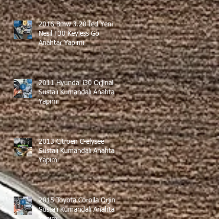
2016 Bmw 3.20 İed Yeni
Nesil F30 Keyless Go
Anahtar Yapımı
2011 Hyundai i30 Orjinal
Sustalı Kumandalı Anahtar
Yapımı
2013 Citroen C-elysee
Sustalı Kumandalı Anahtar
Yapımı
2015 Toyota Corolla Orjinal
Sustalı Kumandalı Anahtar
Yapımı