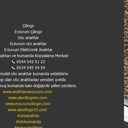
Çilingir
Erzurum Çilingir
Oto anahtar
Erzurum oto anahtar
Erzurum Elektronik Anahtar
nahtarı ve Kumanda Kopyalama Merkezi
📞 0544 542 51 22
📞 0534 545 59 59
model oto anahtar kumanda yedeklenir.
p olan oto anahtarları yeniden üretilir.
uş kumanda kabı değiştirilir pilleri yenilenir.
www.anahtarcierzurum.com
www.alocilingirim.com
www.erzurumcilingiri.com
www.alocilingir25.com
#otoanahtar
#otokumanda