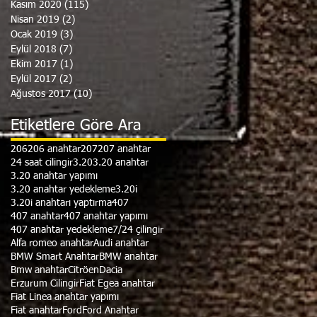
Kasım 2020
(115)
115 yazı
Nisan 2019
(2)
2 yazı
Ocak 2019
(3)
3 yazı
Eylül 2018
(7)
7 yazı
Ekim 2017
(1)
1 yazı
Eylül 2017
(2)
2 yazı
Ağustos 2017
(10)
10 yazı
Etiketlere Göre Ara
206
206 anahtar
207
207 anahtar
24 saat cilingir
3.20
3.20 anahtar
3.20 anahtar yapımı
3.20 anahtar yedekleme
3.20i
3.20i anahtarı yaptırma
407
407 anahtar
407 anahtar yapımı
407 anahtar yedekleme
7/24 çilingir
Alfa romeo anahtar
Audi anahtar
BMW Smart Anahtar
BMW anahtar
Bmw anahtar
Citröen
Dacia
Erzurum Cilingir
Fiat Egea anahtar
Fiat Linea anahtar yapımı
Fiat anahtar
Ford
Ford Anahtar