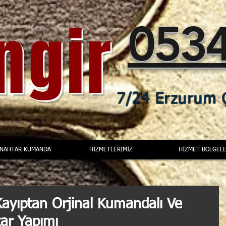
ingir
0534
7/24 Erzurum Ç
ANAHTAR KUMANDA
HİZMETLERİMİZ
HİZMET BÖLGELE
Kayıptan Orjinal Kumandalı Ve
tar Yapımı