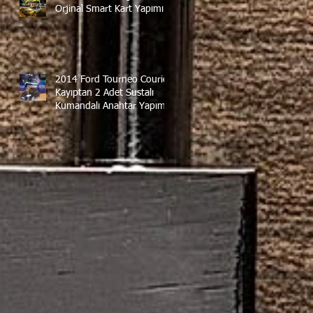
Orjinal Smart Kart Yapımı
2014 Ford Tourneo Courier
Kayıptan 2 Adet Sustalı
Kumandalı Anahtar Yapımı