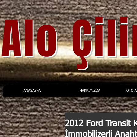
Alo Çil
ANASAYFA
HAKKIMIZDA
OTO 
2012 Ford Transit 
İmmobilizerli Anah