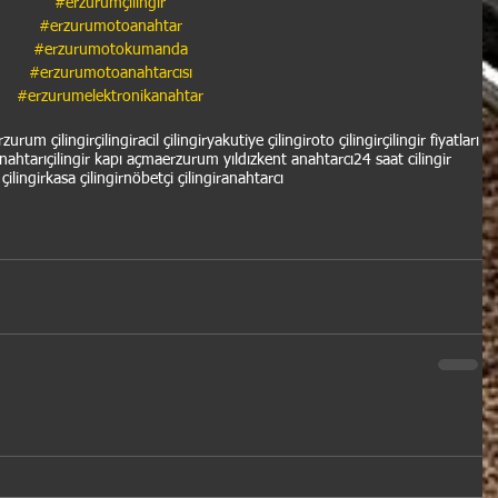
#erzurumçilingir
#erzurumotoanahtar
#erzurumotokumanda
#erzurumotoanahtarcısı
#erzurumelektronikanahtar
rzurum çilingir
çilingir
acil çilingir
yakutiye çilingir
oto çilingir
çilingir fiyatları
anahtarı
çilingir kapı açma
erzurum yıldızkent anahtarcı
24 saat cilingir
çilingir
kasa çilingir
nöbetçi çilingir
anahtarcı