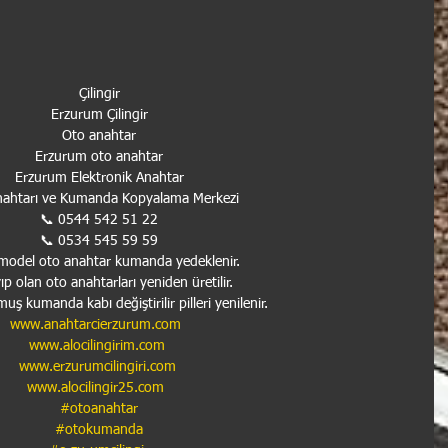
Çilingir
Erzurum Çilingir
Oto anahtar
Erzurum oto anahtar
Erzurum Elektronik Anahtar
nahtarı ve Kumanda Kopyalama Merkezi
📞 0544 542 51 22
📞 0534 545 59 59
model oto anahtar kumanda yedeklenir.
p olan oto anahtarları yeniden üretilir.
uş kumanda kabı değiştirilir pilleri yenilenir.
www.anahtarcierzurum.com
www.alocilingirim.com
www.erzurumcilingiri.com
www.alocilingir25.com
#otoanahtar
#otokumanda