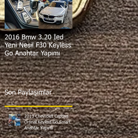
2016 Bmw 3.20 İed
2011 Hyundai i30
Yeni Nesil F30 Keyless
Orjinal Sustalı
Go Anahtar Yapımı
Kumandalı Anahtar
Yapımı
Son Paylaşımlar
2013 Chevrolet Captiva
Orjinal Keyless Go Smart
Anahtar Yapımı