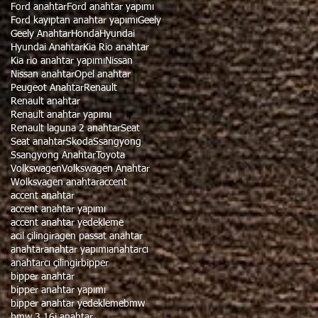
Ford anahtar
Ford anahtar yapımı
Ford kayıptan anahtar yapımı
Geely
Geely Anahtar
Honda
Hyundai
Hyundai Anahtar
Kia Rio anahtar
Kia rio anahtar yapımı
Nissan
Nissan anahtar
Opel anahtar
Peugeot Anahtar
Renault
Renault anahtar
Renault anahtar yapımı
Renault laguna 2 anahtar
Seat
Seat anahtar
Skoda
Ssangyong
Ssangyong Anahtar
Toyota
Volkswagen
Volkswagen Anahtar
Wolksvagen anahtar
accent
accent anahtar
accent anahtar yapımı
accent anahtar yedekleme
acil çilingir
agen passat anahtar
anahtar
anahtar yapımı
anahtarcı
anahtarcı çilingir
bipper
bipper anahtar
bipper anahtar yapımı
bipper anahtar yedekleme
bmw
bmw 3.16i anahtar