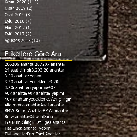
Kasım 2020
(115)
115 yazı
Nisan 2019
(2)
2 yazı
Ocak 2019
(3)
3 yazı
Eylül 2018
(7)
7 yazı
Ekim 2017
(1)
1 yazı
Eylül 2017
(2)
2 yazı
Ağustos 2017
(10)
10 yazı
Etiketlere Göre Ara
206
206 anahtar
207
207 anahtar
24 saat cilingir
3.20
3.20 anahtar
3.20 anahtar yapımı
3.20 anahtar yedekleme
3.20i
3.20i anahtarı yaptırma
407
407 anahtar
407 anahtar yapımı
407 anahtar yedekleme
7/24 çilingir
Alfa romeo anahtar
Audi anahtar
BMW Smart Anahtar
BMW anahtar
Bmw anahtar
Citröen
Dacia
Erzurum Cilingir
Fiat Egea anahtar
Fiat Linea anahtar yapımı
Fiat anahtar
Ford
Ford Anahtar