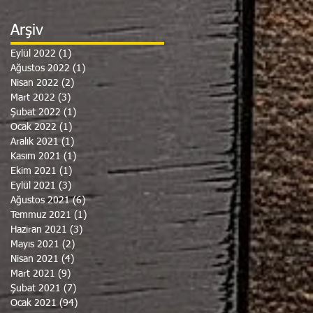
Arşiv
Eylül 2022
(1)
1 yazı
Ağustos 2022
(1)
1 yazı
Nisan 2022
(2)
2 yazı
Mart 2022
(3)
3 yazı
Şubat 2022
(1)
1 yazı
Ocak 2022
(1)
1 yazı
Aralık 2021
(1)
1 yazı
Kasım 2021
(1)
1 yazı
Ekim 2021
(1)
1 yazı
Eylül 2021
(3)
3 yazı
Ağustos 2021
(6)
6 yazı
Temmuz 2021
(1)
1 yazı
Haziran 2021
(3)
3 yazı
Mayıs 2021
(2)
2 yazı
Nisan 2021
(4)
4 yazı
Mart 2021
(9)
9 yazı
Şubat 2021
(7)
7 yazı
Ocak 2021
(94)
94 yazı