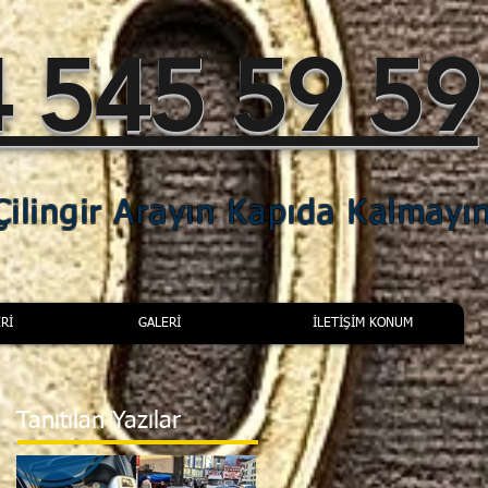
 545 59 59
ilingir Arayın Kapıda Kalmayı
Rİ
GALERİ
İLETİŞİM KONUM
Tanıtılan Yazılar