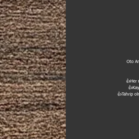
Oto A
👍Her 
👍Kayı
👍Tahrip olm