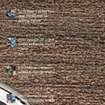
2016 Bmw 3.20 İed Yeni
Nesil F30 Keyless Go
Anahtar Yapımı
2011 Hyundai i30 Orjinal
Sustalı Kumandalı Anahtar
Yapımı
2013 Citroen C-elysee
Sustalı Kumandalı Anahtar
Yapımı
2015 Toyota Corolla Orjinal
Sustalı Kumandalı Anahtar
Yapımı