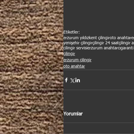
Etiketler:
erzurum yıldızkent çilingir
oto anahtar
e
yenişehir çilingir
çilingir 24 saat
çilingir 
cilingir servisi
erzurum anahtarcı
garanti 
çilingir
erzurum çilingir
oto anahtar
Yorumlar