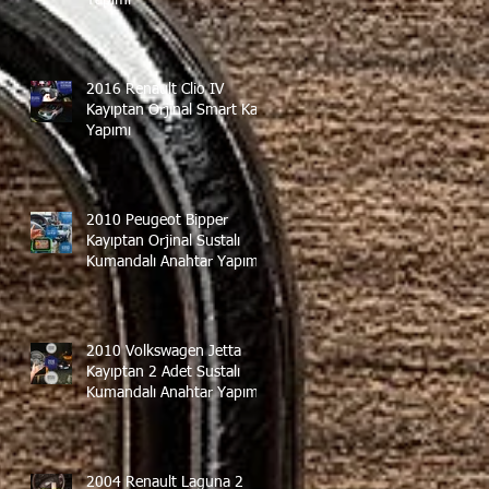
2016 Renault Clio IV
Kayıptan Orjinal Smart Kart
Yapımı
2010 Peugeot Bipper
Kayıptan Orjinal Sustalı
Kumandalı Anahtar Yapımı
2010 Volkswagen Jetta
Kayıptan 2 Adet Sustalı
Kumandalı Anahtar Yapımı
2004 Renault Laguna 2