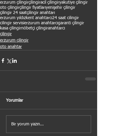
erzurum çilingir
çilingir
acil çilingir
yakutiye çilingir
oto çilingir
çilingir fiyatları
yenişehir çilingir
çilingir 24 saat
çilingir anahtarı
erzurum yıldızkent anahtarcı
24 saat cilingir
cilingir servisi
erzurum anahtarcı
garanti çilingir
kasa çilingir
nöbetçi çilingir
anahtarcı
çilingir
erzurum çilingir
oto anahtar
Yorumlar
Bir yorum yazın...