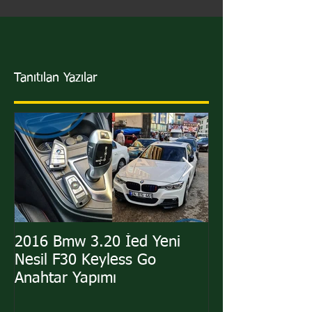
Tanıtılan Yazılar
2016 Bmw 3.20 İed Yeni
2011 Hyundai i
Nesil F30 Keyless Go
Sustalı Kumand
Anahtar Yapımı
Yapımı