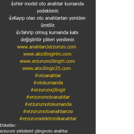
👍Her model oto anahtar kumanda 
yedeklenir.
👍Kayıp olan oto anahtarları yeniden 
üretilir.
👍Tahrip olmuş kumanda kabı 
değiştirilir pilleri yenilenir.
www.anahtarcierzurum.com
www.alocilingirim.com
www.erzurumcilingiri.com
www.alocilingir25.com
#otoanahtar
#otokumanda
#erzurumçilingir
#erzurumotoanahtar
#erzurumotokumanda
#erzurumotoanahtarcısı
#erzurumelektronikanahtar
Etiketler:
erzurum yıldızkent çilingir
oto anahtar