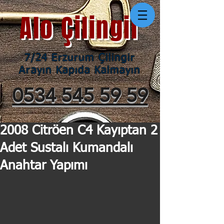
Alo Çilingir
7/24 Erzurum Çilingir
Arayın Kapıda Kalmayın
0534 545 59 59
2008 Citröen C4 Kayıptan 2
Adet Sustalı Kumandalı
Anahtar Yapımı