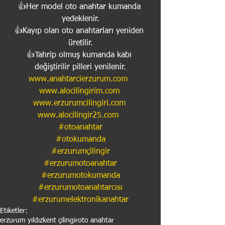
👍Her model oto anahtar kumanda 
yedeklenir.
👍Kayıp olan oto anahtarları yeniden 
üretilir.
👍Tahrip olmuş kumanda kabı 
değiştirilir pilleri yenilenir.
www.anahtarcierzurum.com
www.alocilingirim.com
www.erzurumcilingiri.com
www.alocilingir25.com
#otoanahtar
#otokumanda
#erzurumçilingir
#erzurumotoanahtar
#erzurumotokumanda
#erzurumotoanahtarcısı
#erzurumelektronikanahtar
Etiketler:
erzurum yıldızkent çilingir
oto anahtar