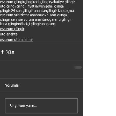
erzurum çilingir
çilingir
acil çilingir
yakutiye çilingir
oto çilingir
çilingir fiyatları
yenişehir çilingir
çilingir 24 saat
çilingir anahtarı
çilingir kapı açma
erzurum yıldızkent anahtarcı
24 saat cilingir
cilingir servisi
erzurum anahtarcı
garanti çilingir
kasa çilingir
nöbetçi çilingir
anahtarcı
erzurum çilingir
oto anahtar
erzurum oto anahtar
Yorumlar
Bir yorum yazın...