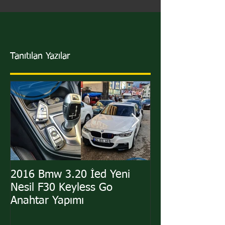
Tanıtılan Yazılar
2016 Bmw 3.20 İed Yeni
2011 Hyundai i
Nesil F30 Keyless Go
Sustalı Kumand
Anahtar Yapımı
Yapımı