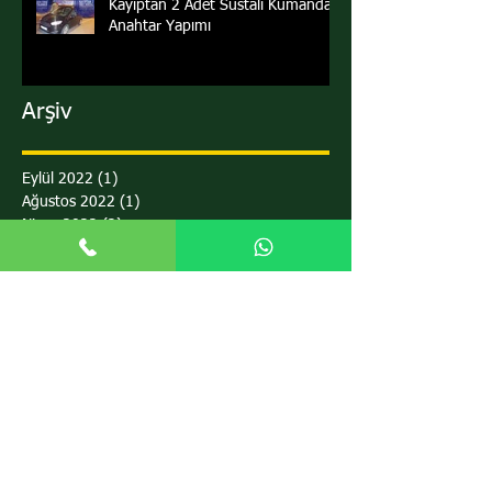
Kayıptan 2 Adet Sustalı Kumandalı
Anahtar Yapımı
Arşiv
Eylül 2022
(1)
1 yazı
Ağustos 2022
(1)
1 yazı
Nisan 2022
(2)
2 yazı
Mart 2022
(3)
3 yazı
Şubat 2022
(1)
1 yazı
Ocak 2022
(1)
1 yazı
Aralık 2021
(1)
1 yazı
Kasım 2021
(1)
1 yazı
Ekim 2021
(1)
1 yazı
Eylül 2021
(3)
3 yazı
Ağustos 2021
(6)
6 yazı
Temmuz 2021
(1)
1 yazı
Haziran 2021
(3)
3 yazı
Mayıs 2021
(2)
2 yazı