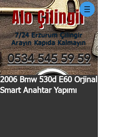
Alo Çilingir
7/24 Erzurum Çilingir
Arayın Kapıda Kalmayın
0534 545 59 59
2006 Bmw 530d E60 Orjinal
Smart Anahtar Yapımı