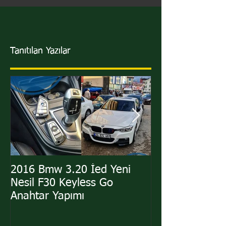
Tanıtılan Yazılar
2016 Bmw 3.20 İed Yeni
2011 Hyundai i
Nesil F30 Keyless Go
Sustalı Kumand
Anahtar Yapımı
Yapımı