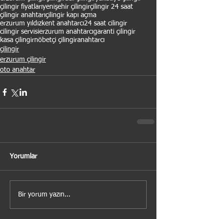
çilingir fiyatları
yenişehir çilingir
çilingir 24 saat
çilingir anahtarı
çilingir kapı açma
erzurum yıldızkent anahtarcı
24 saat cilingir
cilingir servisi
erzurum anahtarcı
garanti çilingir
kasa çilingir
nöbetçi çilingir
anahtarcı
çilingir
erzurum çilingir
oto anahtar
Yorumlar
Bir yorum yazın...