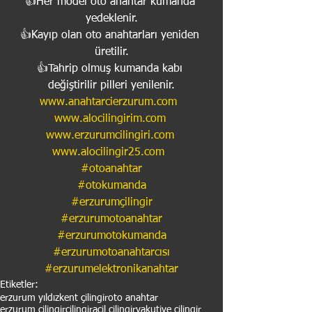
👍Her model oto anahtar kumanda 
yedeklenir.
👍Kayıp olan oto anahtarları yeniden 
üretilir.
👍Tahrip olmuş kumanda kabı 
değiştirilir pilleri yenilenir.
www.anahtarcierzurum.com
www.alocilingirim.com
www.erzurumcilingiri.com
www.alocilingir25.com
#otoanahtar
#otokumanda
#erzurumçilingir
#erzurumotoanahtar
#erzurumotokumanda
#erzurumotoanahtarcısı
#erzurumelektronikanahtar
Etiketler:
erzurum yıldızkent çilingir
oto anahtar
erzurum çilingir
çilingir
acil çilingir
yakutiye çilingir